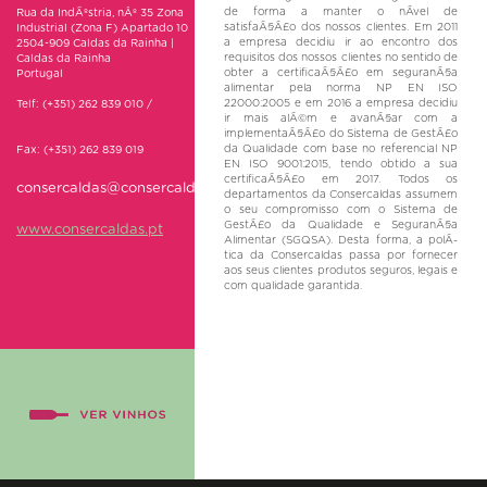
de forma a manter o nÃ­vel de
Rua da IndÃºstria, nÂº 35 Zona
satisfaÃ§Ã£o dos nossos clientes. Em 2011
Industrial (Zona F) Apartado 10
a empresa decidiu ir ao encontro dos
2504-909 Caldas da Rainha |
requisitos dos nossos clientes no sentido de
Caldas da Rainha
obter a certificaÃ§Ã£o em seguranÃ§a
Portugal
alimentar pela norma NP EN ISO
22000:2005 e em 2016 a empresa decidiu
Telf: (+351) 262 839 010 /
ir mais alÃ©m e avanÃ§ar com a
implementaÃ§Ã£o do Sistema de GestÃ£o
da Qualidade com base no referencial NP
Fax: (+351) 262 839 019
EN ISO 9001:2015, tendo obtido a sua
certificaÃ§Ã£o em 2017. Todos os
consercaldas@consercaldas.pt
departamentos da Consercaldas assumem
o seu compromisso com o Sistema de
GestÃ£o da Qualidade e SeguranÃ§a
www.consercaldas.pt
Alimentar (SGQSA). Desta forma, a polÃ­
tica da Consercaldas passa por fornecer
aos seus clientes produtos seguros, legais e
com qualidade garantida.