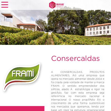
Home
Empresas
Notícias
Documentação
Consercaldas
Área
Reservada
A CONSERCALDAS, PRODUTOS
ALIMENTARES, Ã© uma empresa que
opera no mercado alimentar desde 2004 e
Contactos
foi criada pela vontade de manter a marca
FRAMI. O sentido empreendedor dos
sÃ³cios, aliado Ã estratÃ©gia e rigor na
gestÃ£o, faz com esta empresa seja
referÃªncia no mercado nacional e
internacional. O nosso propÃ³sito Ã© o
CONTACTOS
crescimento de uma forma sustentÃ¡vel
nos mercados que operamos, tendo por
base um rigor na estrutura organizacional